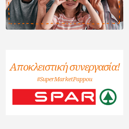
Αποκλειστική συνεργασία!
#SuperMarketPappou