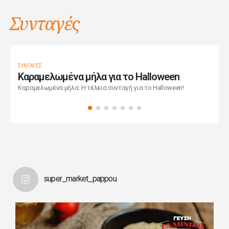
Συνταγές
ΣΥΝΤΑΓΈΣ
ΣΥ