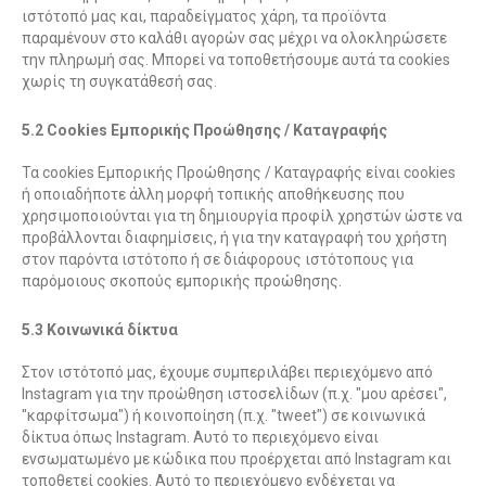
ιστότοπό μας και, παραδείγματος χάρη, τα προϊόντα
παραμένουν στο καλάθι αγορών σας μέχρι να ολοκληρώσετε
την πληρωμή σας. Μπορεί να τοποθετήσουμε αυτά τα cookies
χωρίς τη συγκατάθεσή σας.
5.2 Cookies Εμπορικής Προώθησης / Καταγραφής
Τα cookies Εμπορικής Προώθησης / Καταγραφής είναι cookies
ή οποιαδήποτε άλλη μορφή τοπικής αποθήκευσης που
χρησιμοποιούνται για τη δημιουργία προφίλ χρηστών ώστε να
προβάλλονται διαφημίσεις, ή για την καταγραφή του χρήστη
στον παρόντα ιστότοπο ή σε διάφορους ιστότοπους για
παρόμοιους σκοπούς εμπορικής προώθησης.
5.3 Κοινωνικά δίκτυα
Στον ιστότοπό μας, έχουμε συμπεριλάβει περιεχόμενο από
Instagram για την προώθηση ιστοσελίδων (π.χ. "μου αρέσει",
"καρφίτσωμα") ή κοινοποίηση (π.χ. "tweet") σε κοινωνικά
δίκτυα όπως Instagram. Αυτό το περιεχόμενο είναι
ενσωματωμένο με κώδικα που προέρχεται από Instagram και
τοποθετεί cookies. Αυτό το περιεχόμενο ενδέχεται να