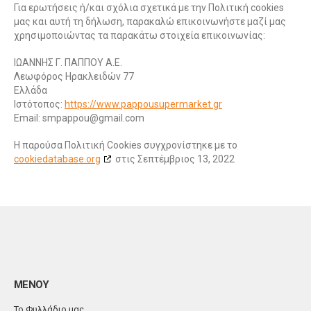
Για ερωτήσεις ή/και σχόλια σχετικά με την Πολιτική cookies
μας και αυτή τη δήλωση, παρακαλώ επικοινωνήστε μαζί μας
χρησιμοποιώντας τα παρακάτω στοιχεία επικοινωνίας:
ΙΩΑΝΝΗΣ Γ. ΠΑΠΠΟΥ Α.Ε.
Λεωφόρος Ηρακλειδών 77
Ελλάδα
Ιστότοπος:
https://www.pappousupermarket.gr
Email:
moc.liamg@uoppapms
Η παρούσα Πολιτική Cookies συγχρονίστηκε με το
cookiedatabase.org
στις Σεπτέμβριος 13, 2022
ΜΕΝΟΥ
Το Φυλλάδιο μας