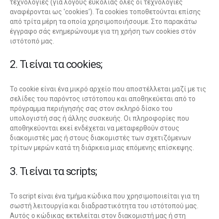
τεχνολογίες (για λόγους ευκολίας όλες οι τεχνολογίες
αναφέρονται ως 'cookies'). Τα cookies τοποθετούνται επίσης
από τρίτα μέρη τα οποία χρησιμοποιήσουμε. Στο παρακάτω
έγγραφο σάς ενημερώνουμε για τη χρήση των cookies στόν
ιστότοπό μας.
2. Τι είναι τα cookies;
Το cookie είναι ένα μικρό αρχείο που αποστέλλεται μαζί με τις
σελίδες του παρόντος ιστότοπου και αποθηκεύεται από το
πρόγραμμα περιήγησής σας στον σκληρό δίσκο του
υπολογιστή σας ή άλλης συσκευής. Οι πληροφορίες που
αποθηκεύονται εκεί ενδέχεται να μεταφερθούν στους
διακομιστές μας ή στους διακομιστές των σχετιζόμενων
τρίτων μερών κατά τη διάρκεια μιας επόμενης επίσκεψης.
3. Τι είναι τα scripts;
Το script είναι ένα τμήμα κώδικα που χρησιμοποιείται για τη
σωστή λειτουργία και διαδραστικότητα του ιστότοπού μας.
Αυτός ο κώδικας εκτελείται στον διακομιστή μας ή στη