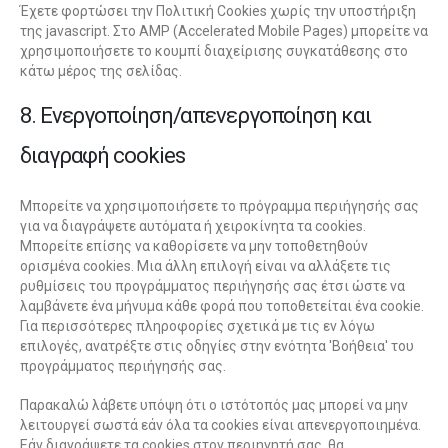
Έχετε φορτώσει την Πολιτική Cookies χωρίς την υποστήριξη
της javascript. Στο AMP (Accelerated Mobile Pages) μπορείτε να
χρησιμοποιήσετε το κουμπί διαχείρισης συγκατάθεσης στο
κάτω μέρος της σελίδας.
8. Ενεργοποίηση/απενεργοποίηση και
διαγραφή cookies
Μπορείτε να χρησιμοποιήσετε το πρόγραμμα περιήγησής σας
για να διαγράψετε αυτόματα ή χειροκίνητα τα cookies.
Μπορείτε επίσης να καθορίσετε να μην τοποθετηθούν
ορισμένα cookies. Μια άλλη επιλογή είναι να αλλάξετε τις
ρυθμίσεις του προγράμματος περιήγησής σας έτσι ώστε να
λαμβάνετε ένα μήνυμα κάθε φορά που τοποθετείται ένα cookie.
Για περισσότερες πληροφορίες σχετικά με τις εν λόγω
επιλογές, ανατρέξτε στις οδηγίες στην ενότητα 'Βοήθεια' του
προγράμματος περιήγησής σας.
Παρακαλώ λάβετε υπόψη ότι ο ιστότοπός μας μπορεί να μην
λειτουργεί σωστά εάν όλα τα cookies είναι απενεργοποιημένα.
Εάν διαγράψετε τα cookies στον περιηγητή σας, θα